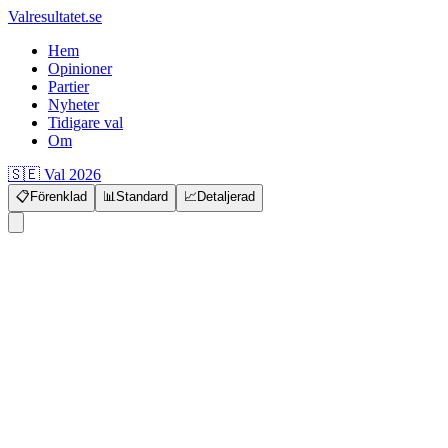
Valresultatet.se
Hem
Opinioner
Partier
Nyheter
Tidigare val
Om
🇸🇪 Val 2026
📋
Förenklad
📊
Standard
📈
Detaljerad