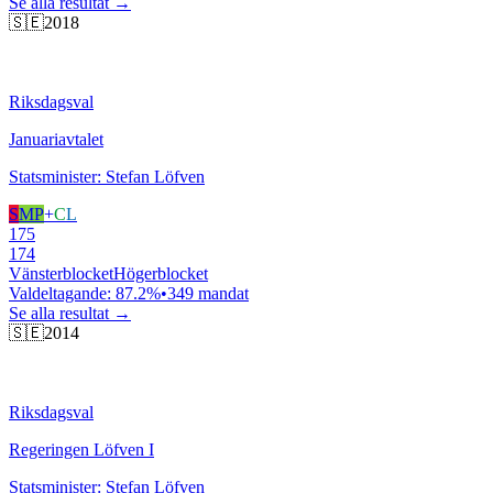
Se alla resultat →
🇸🇪
2018
Riksdagsval
Januariavtalet
Statsminister: Stefan Löfven
S
MP
+
C
L
175
174
Vänsterblocket
Högerblocket
Valdeltagande:
87.2
%
•
349
mandat
Se alla resultat →
🇸🇪
2014
Riksdagsval
Regeringen Löfven I
Statsminister: Stefan Löfven