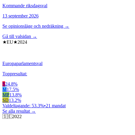
Kommande
riksdagsval
13 september 2026
Se opinionsläge och nedräkning →
Gå till valsidan →
★EU★
2024
Europaparlamentsval
Toppresultat:
S
24.8
%
M
17.5
%
MP
13.8
%
SD
13.2
%
Valdeltagande:
53.3
%
•
21
mandat
Se alla resultat →
🇸🇪
2022