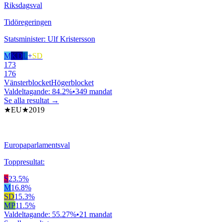
Riksdagsval
Tidöregeringen
Statsminister: Ulf Kristersson
M
KD
L
+
SD
173
176
Vänsterblocket
Högerblocket
Valdeltagande:
84.2
%
•
349
mandat
Se alla resultat →
★EU★
2019
Europaparlamentsval
Toppresultat:
S
23.5
%
M
16.8
%
SD
15.3
%
MP
11.5
%
Valdeltagande:
55.27
%
•
21
mandat