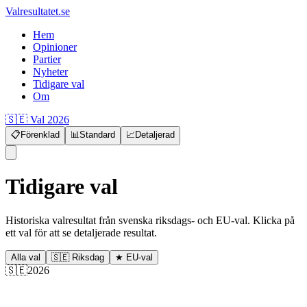
Valresultatet.se
Hem
Opinioner
Partier
Nyheter
Tidigare val
Om
🇸🇪 Val 2026
📋
Förenklad
📊
Standard
📈
Detaljerad
Tidigare val
Historiska valresultat från svenska riksdags- och EU-val. Klicka på
ett val för att se detaljerade resultat.
Alla val
🇸🇪 Riksdag
★
EU-val
🇸🇪
2026