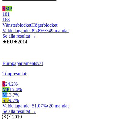
S
MP
181
168
Vänsterblocket
Högerblocket
Valdeltagande:
85.8
%
•
349
mandat
Se alla resultat →
★EU★
2014
Europaparlamentsval
Toppresultat:
S
24.2
%
MP
15.4
%
M
13.7
%
SD
9.7
%
Valdeltagande:
51.07
%
•
20
mandat
Se alla resultat →
🇸🇪
2010