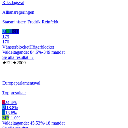
Riksdagsval
Alliansregeringen
Statsminister: Fredrik Reinfeldt
M
C
L
KD
179
170
Vänsterblocket
Högerblocket
Valdeltagande:
84.6
%
•
349
mandat
Se alla resultat →
★EU★
2009
Europaparlamentsval
Toppresultat:
S
24.4
%
M
18.8
%
L
13.6
%
MP
11.0
%
Valdeltagande:
45.53
%
•
18
mandat