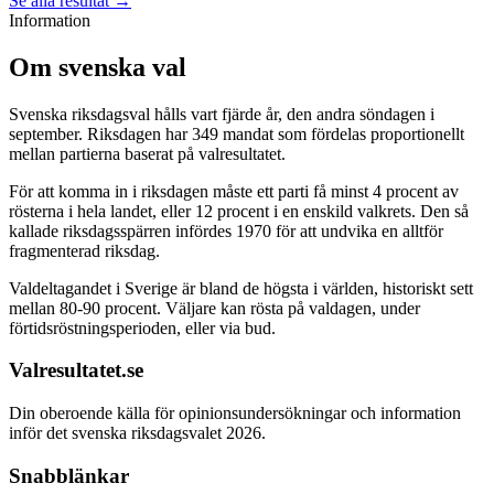
Se alla resultat →
Information
Om svenska val
Svenska riksdagsval hålls vart fjärde år, den andra söndagen i
september. Riksdagen har 349 mandat som fördelas proportionellt
mellan partierna baserat på valresultatet.
För att komma in i riksdagen måste ett parti få minst 4 procent av
rösterna i hela landet, eller 12 procent i en enskild valkrets. Den så
kallade riksdagsspärren infördes 1970 för att undvika en alltför
fragmenterad riksdag.
Valdeltagandet i Sverige är bland de högsta i världen, historiskt sett
mellan 80-90 procent. Väljare kan rösta på valdagen, under
förtidsröstningsperioden, eller via bud.
Valresultatet.se
Din oberoende källa för opinionsundersökningar och information
inför det svenska riksdagsvalet 2026.
Snabblänkar