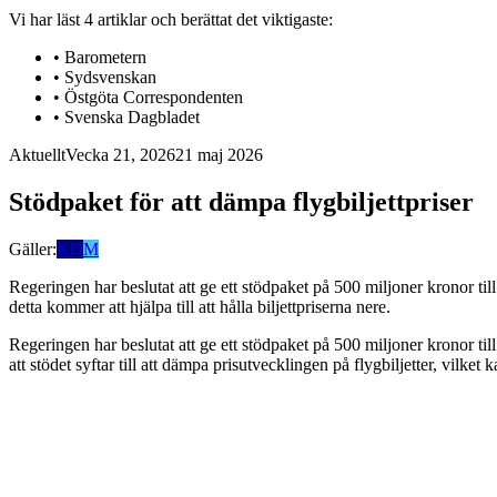
Vi har läst
4
artiklar
och berättat det viktigaste:
•
Barometern
•
Sydsvenskan
•
Östgöta Correspondenten
•
Svenska Dagbladet
Aktuellt
Vecka 21, 2026
21 maj 2026
Stödpaket för att dämpa flygbiljettpriser
Gäller:
KD
M
Regeringen har beslutat att ge ett stödpaket på 500 miljoner kronor ti
detta kommer att hjälpa till att hålla biljettpriserna nere.
Regeringen har beslutat att ge ett stödpaket på 500 miljoner kronor ti
att stödet syftar till att dämpa prisutvecklingen på flygbiljetter, vilket k