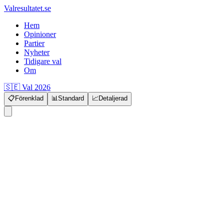
Valresultatet.se
Hem
Opinioner
Partier
Nyheter
Tidigare val
Om
🇸🇪 Val 2026
📋
Förenklad
📊
Standard
📈
Detaljerad