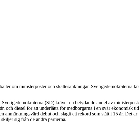
debatter om ministerposter och skattesänkningar. Sverigedemokraterna kr
 Sverigedemokraterna (SD) kräver en betydande andel av ministerpostern
in och diesel för att underlätta för medborgarna i en svår ekonomisk tid
anmärkningsvärd debut och slagit ett rekord som stått i 15 år. Det är ty
kiljer sig från de andra partierna.