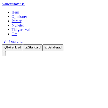
Valresultatet.se
Hem
Opinioner
Partier
Nyheter
Tidigare val
Om
🇸🇪 Val 2026
📋
Förenklad
📊
Standard
📈
Detaljerad