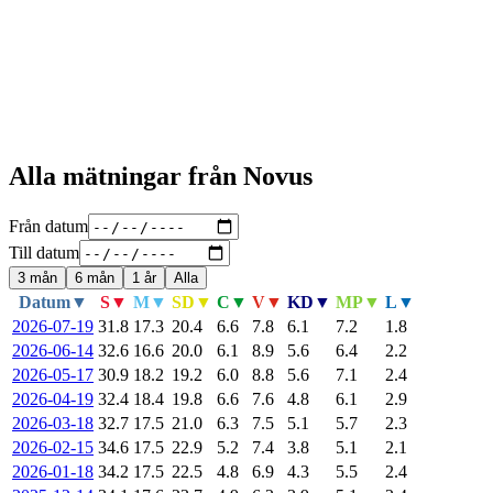
Alla mätningar från Novus
Från datum
Till datum
3 mån
6 mån
1 år
Alla
Datum
▼
S
▼
M
▼
SD
▼
C
▼
V
▼
KD
▼
MP
▼
L
▼
2026-07-19
31.8
17.3
20.4
6.6
7.8
6.1
7.2
1.8
2026-06-14
32.6
16.6
20.0
6.1
8.9
5.6
6.4
2.2
2026-05-17
30.9
18.2
19.2
6.0
8.8
5.6
7.1
2.4
2026-04-19
32.4
18.4
19.8
6.6
7.6
4.8
6.1
2.9
2026-03-18
32.7
17.5
21.0
6.3
7.5
5.1
5.7
2.3
2026-02-15
34.6
17.5
22.9
5.2
7.4
3.8
5.1
2.1
2026-01-18
34.2
17.5
22.5
4.8
6.9
4.3
5.5
2.4