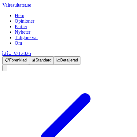
Valresultatet.se
Hem
Opinioner
Partier
Nyheter
Tidigare val
Om
🇸🇪 Val 2026
📋
Förenklad
📊
Standard
📈
Detaljerad