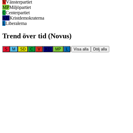
V
Vänsterpartiet
MP
Miljöpartiet
C
Centerpartiet
KD
Kristdemokraterna
L
Liberalerna
Trend över tid (Novus)
|
S
M
SD
C
V
KD
MP
L
Visa alla
Dölj alla