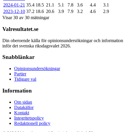
2024-01-21
35.4
18.5
21.1
5.1
7.8
3.6
4.4
3.1
2023-12-10
37.2
18.6
20.6
3.9
7.9
3.2
4.6
2.9
Visar
30
av
30
mätningar
Valresultatet.se
Din oberoende källa för opinionsundersökningar och information
inför det svenska riksdagsvalet 2026.
Snabblänkar
Opinionsundersökningar
Partier
Tidigare val
Information
Om sidan
Datakällor
Kontakt
Integritetspolicy
Redaktionell policy