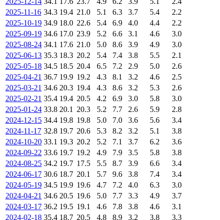
2025-12-14
34.1
17.6
23.7
4.9
6.2
3.9
5.1
2.4
2025-11-16
34.3
19.4
21.0
5.1
6.3
3.7
5.4
2.2
2025-10-19
34.9
18.0
22.6
5.4
6.9
4.0
4.4
2.2
2025-09-19
34.6
17.0
23.9
5.2
6.6
3.1
4.6
3.0
2025-08-24
34.1
17.6
21.0
5.0
8.6
3.9
4.9
3.0
2025-06-13
35.3
18.3
20.2
5.4
7.4
3.8
5.5
2.1
2025-05-18
34.5
18.5
20.4
6.5
7.2
2.9
5.0
2.6
2025-04-21
36.7
19.9
19.2
4.3
8.1
3.2
4.6
2.5
2025-03-21
34.6
20.3
19.4
4.3
8.6
3.2
5.3
2.6
2025-02-21
35.4
19.4
20.5
4.2
6.9
3.0
5.8
3.0
2025-01-24
33.8
20.1
20.3
5.2
7.7
2.6
5.9
2.8
2024-12-15
34.4
19.8
19.8
5.0
7.0
3.6
5.6
3.4
2024-11-17
32.8
19.7
20.6
5.3
8.2
3.2
5.1
3.8
2024-10-20
33.1
19.3
20.2
5.2
7.1
3.7
6.2
3.6
2024-09-22
33.6
19.7
19.2
4.9
7.9
3.5
5.8
3.8
2024-08-25
34.2
19.7
17.5
5.5
8.7
3.9
6.6
3.4
2024-06-17
30.6
18.7
20.1
5.7
9.6
3.8
7.4
3.4
2024-05-19
34.5
19.9
19.6
4.7
7.2
4.0
6.3
3.0
2024-04-21
34.6
20.5
19.6
5.0
7.7
3.3
4.9
3.7
2024-03-17
36.2
19.5
19.1
4.6
7.8
3.8
4.6
3.1
2024-02-18
35.4
18.7
20.5
4.8
8.9
3.2
3.8
3.3