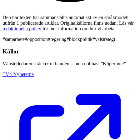
Den här texten har sammanställts automatiskt av en språkmodell
utifrån 1 publicerade artiklar. Originalkällorna finns nedan. Läs vår
redaktionella policy
för mer information om hur vi arbetar.
#
samarbete
#
opposition
#
regering
#
blockpolitik
#
valstrategi
Källor
Vänsterledaren sträcker ut handen – men nobbas: ”Köper inte”
TV4 Nyheterna