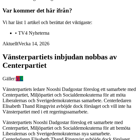
Var kommer det här ifrån?
Vi har läst
1
artikel
och berättat det viktigaste:
•
TV4 Nyheterna
Aktuellt
Vecka 14, 2026
Vänsterpartiets inbjudan nobbas av
Centerpartiet
Gäller:
V
C
Vänsterpartiets ledare Nooshi Dadgostar föreslog ett samarbete med
Centerpartiet, Miljöpartiet och Socialdemokraterna för att möta
Liberalernas och Sverigedemokraternas samarbete. Centerledaren
Elisabeth Thand Ringqvist avböjde dock förslaget och vill inte ha
Vänsterpartiet med i ett regeringssamarbete.
Vänsterpartiets Nooshi Dadgostar föreslog ett samarbete med
Centerpartiet, Miljöpartiet och Socialdemokraterna för att bemöta
Liberalernas och Sverigedemokraternas nya samarbete.
Centerledaren Elisabeth Thand Ringqvist avböjde dock förslaget