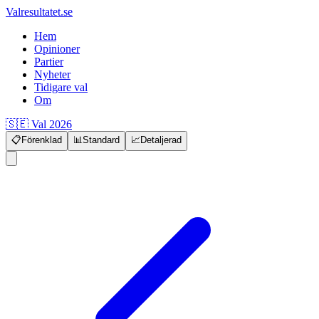
Valresultatet.se
Hem
Opinioner
Partier
Nyheter
Tidigare val
Om
🇸🇪 Val 2026
📋
Förenklad
📊
Standard
📈
Detaljerad