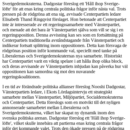
Sverigedemokraterna. Dadgostar föreslog ett 'Håll ihop Sverige-
löfte' för att enas kring centrala politiska frågor inför nästa val. Trots
pressen på de rödgröna att ena sig, avvisade Centerpartiets ledare
Elisabeth Thand Ringqvist förslaget. Hon betonade att Centerpartiet
inte är intresserade av ett regeringssamarbete med Vänsterpartiet,
och menade att det bara är Vänsterpartiet själva som vill se sig i en
regeringsposition. Denna avvisning kan ses som en fortsättning på
Centerpartiets traditionella avståndstagande från Vänsterpartiet och
indikerar fortsatt splittring inom oppositionen. Detta kan försvaga de
rödgrönas position inför kommande val, speciellt med tanke på
Liberalernas och Sverigedemokraternas nya samarbete. Historiskt
har Centerpartiet varit en viktig spelare i att hålla ihop olika block,
och deras avvisande av Vänsterpartiets inbjudan kan påverka hur väl
oppositionen kan samordna sig mot den nuvarande
regeringskoalitionen.
I en tid av förändrade politiska allianser föreslog Nooshi Dadgostar,
Vänsterpartiets ledare, i Ekots Lördagsintervju ett strategiskt
samarbete mellan Vänsterpartiet, Miljöpartiet, Socialdemokraterna
och Centerpartiet. Detta föreslogs som en motvikt till det nyligen
annonserade samarbetet mellan Liberalerna och
Sverigedemokraterna, vilket har skapat ny dynamik inom den
svenska politiska arenan. Dadgostar föreslog ett 'Håll ihop Sverige-
löfte', vilket skulle innebära att partierna enas kring centrala frågor
inför det kommande valet. Trots den ökade pressen på de rödgröna