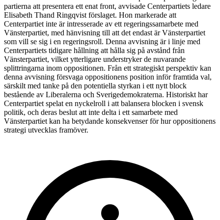
partierna att presentera ett enat front, avvisade Centerpartiets ledare
Elisabeth Thand Ringqvist förslaget. Hon markerade att
Centerpartiet inte är intresserade av ett regeringssamarbete med
Vänsterpartiet, med hänvisning till att det endast är Vänsterpartiet
som vill se sig i en regeringsroll. Denna avvisning är i linje med
Centerpartiets tidigare hållning att hålla sig på avstånd från
Vänsterpartiet, vilket ytterligare understryker de nuvarande
splittringarna inom oppositionen. Från ett strategiskt perspektiv kan
denna avvisning försvaga oppositionens position inför framtida val,
särskilt med tanke på den potentiella styrkan i ett nytt block
bestående av Liberalerna och Sverigedemokraterna. Historiskt har
Centerpartiet spelat en nyckelroll i att balansera blocken i svensk
politik, och deras beslut att inte delta i ett samarbete med
Vänsterpartiet kan ha betydande konsekvenser för hur oppositionens
strategi utvecklas framöver.