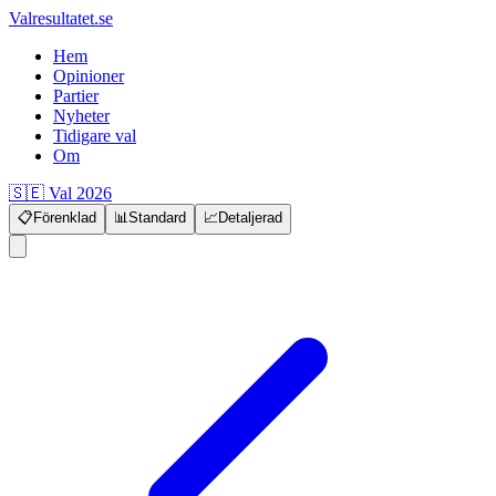
Valresultatet.se
Hem
Opinioner
Partier
Nyheter
Tidigare val
Om
🇸🇪 Val 2026
📋
Förenklad
📊
Standard
📈
Detaljerad