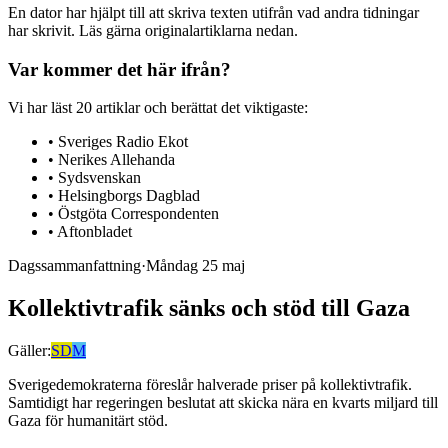
En dator har hjälpt till att skriva texten utifrån vad andra tidningar
har skrivit. Läs gärna originalartiklarna nedan.
Var kommer det här ifrån?
Vi har läst
20
artiklar
och berättat det viktigaste:
•
Sveriges Radio Ekot
•
Nerikes Allehanda
•
Sydsvenskan
•
Helsingborgs Dagblad
•
Östgöta Correspondenten
•
Aftonbladet
Dagssammanfattning
·
Måndag 25 maj
Kollektivtrafik sänks och stöd till Gaza
Gäller:
SD
M
Sverigedemokraterna föreslår halverade priser på kollektivtrafik.
Samtidigt har regeringen beslutat att skicka nära en kvarts miljard till
Gaza för humanitärt stöd.