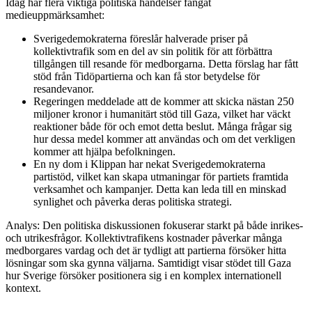
Idag har flera viktiga politiska händelser fångat
medieuppmärksamhet:
Sverigedemokraterna föreslår halverade priser på
kollektivtrafik som en del av sin politik för att förbättra
tillgången till resande för medborgarna. Detta förslag har fått
stöd från Tidöpartierna och kan få stor betydelse för
resandevanor.
Regeringen meddelade att de kommer att skicka nästan 250
miljoner kronor i humanitärt stöd till Gaza, vilket har väckt
reaktioner både för och emot detta beslut. Många frågar sig
hur dessa medel kommer att användas och om det verkligen
kommer att hjälpa befolkningen.
En ny dom i Klippan har nekat Sverigedemokraterna
partistöd, vilket kan skapa utmaningar för partiets framtida
verksamhet och kampanjer. Detta kan leda till en minskad
synlighet och påverka deras politiska strategi.
Analys: Den politiska diskussionen fokuserar starkt på både inrikes-
och utrikesfrågor. Kollektivtrafikens kostnader påverkar många
medborgares vardag och det är tydligt att partierna försöker hitta
lösningar som ska gynna väljarna. Samtidigt visar stödet till Gaza
hur Sverige försöker positionera sig i en komplex internationell
kontext.