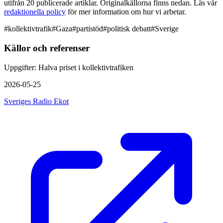
utifrån 20 publicerade artiklar. Originalkällorna finns nedan. Läs vår
redaktionella policy
för mer information om hur vi arbetar.
#
kollektivtrafik
#
Gaza
#
partistöd
#
politisk debatt
#
Sverige
Källor och referenser
Uppgifter: Halva priset i kollektivtrafiken
2026-05-25
Sveriges Radio Ekot