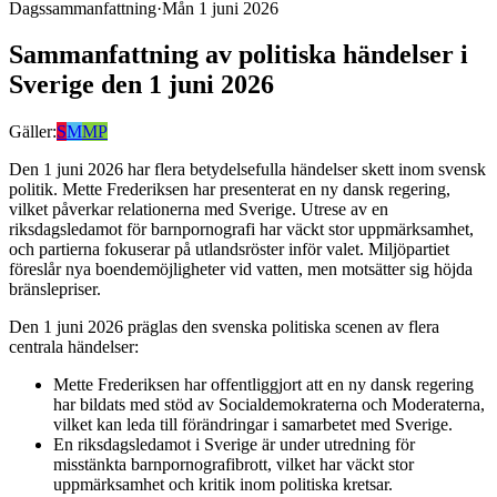
Dagssammanfattning
·
Mån 1 juni 2026
Sammanfattning av politiska händelser i
Sverige den 1 juni 2026
Gäller:
S
M
MP
Den 1 juni 2026 har flera betydelsefulla händelser skett inom svensk
politik. Mette Frederiksen har presenterat en ny dansk regering,
vilket påverkar relationerna med Sverige. Utrese av en
riksdagsledamot för barnpornografi har väckt stor uppmärksamhet,
och partierna fokuserar på utlandsröster inför valet. Miljöpartiet
föreslår nya boendemöjligheter vid vatten, men motsätter sig höjda
bränslepriser.
Den 1 juni 2026 präglas den svenska politiska scenen av flera
centrala händelser:
Mette Frederiksen har offentliggjort att en ny dansk regering
har bildats med stöd av Socialdemokraterna och Moderaterna,
vilket kan leda till förändringar i samarbetet med Sverige.
En riksdagsledamot i Sverige är under utredning för
misstänkta barnpornografibrott, vilket har väckt stor
uppmärksamhet och kritik inom politiska kretsar.