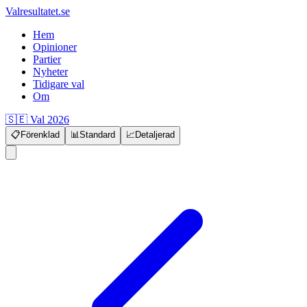
Valresultatet.se
Hem
Opinioner
Partier
Nyheter
Tidigare val
Om
🇸🇪 Val 2026
📋
Förenklad
📊
Standard
📈
Detaljerad