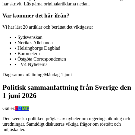
har skrivit. Läs gärna originalartiklarna nedan.
Var kommer det här ifrån?
Vi har läst
20
artiklar
och berättat det viktigaste:
•
Sydsvenskan
•
Nerikes Allehanda
•
Helsingborgs Dagblad
•
Barometern
•
Östgöta Correspondenten
•
TV4 Nyheterna
Dagssammanfattning
·
Måndag 1 juni
Politisk sammanfattning från Sverige den
1 juni 2026
Gäller:
S
M
MP
Den svenska politiken präglas av nyheter om regeringsbildning och
utredningar. Samtidigt diskuteras viktiga frågor om rösträtt och
miljöskatter.