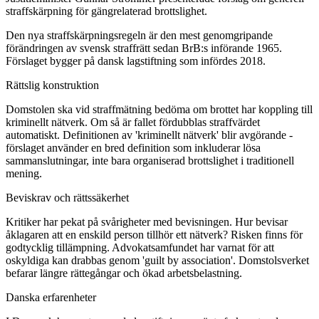
straffskärpning för gängrelaterad brottslighet.
Den nya straffskärpningsregeln är den mest genomgripande
förändringen av svensk straffrätt sedan BrB:s införande 1965.
Förslaget bygger på dansk lagstiftning som infördes 2018.
Rättslig konstruktion
Domstolen ska vid straffmätning bedöma om brottet har koppling till
kriminellt nätverk. Om så är fallet fördubblas straffvärdet
automatiskt. Definitionen av 'kriminellt nätverk' blir avgörande -
förslaget använder en bred definition som inkluderar lösa
sammanslutningar, inte bara organiserad brottslighet i traditionell
mening.
Beviskrav och rättssäkerhet
Kritiker har pekat på svårigheter med bevisningen. Hur bevisar
åklagaren att en enskild person tillhör ett nätverk? Risken finns för
godtycklig tillämpning. Advokatsamfundet har varnat för att
oskyldiga kan drabbas genom 'guilt by association'. Domstolsverket
befarar längre rättegångar och ökad arbetsbelastning.
Danska erfarenheter