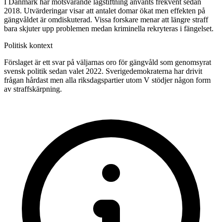
I Danmark har motsvarande lagstiftning använts frekvent sedan
2018. Utvärderingar visar att antalet domar ökat men effekten på
gängvåldet är omdiskuterad. Vissa forskare menar att längre straff
bara skjuter upp problemen medan kriminella rekryteras i fängelset.
Politisk kontext
Förslaget är ett svar på väljarnas oro för gängvåld som genomsyrat
svensk politik sedan valet 2022. Sverigedemokraterna har drivit
frågan hårdast men alla riksdagspartier utom V stödjer någon form
av straffskärpning.