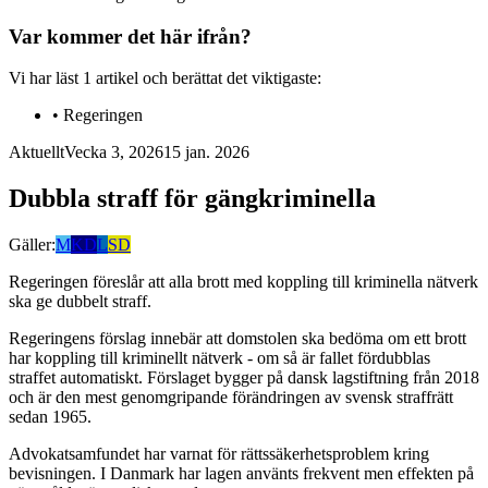
Var kommer det här ifrån?
Vi har läst
1
artikel
och berättat det viktigaste:
•
Regeringen
Aktuellt
Vecka 3, 2026
15 jan. 2026
Dubbla straff för gängkriminella
Gäller:
M
KD
L
SD
Regeringen föreslår att alla brott med koppling till kriminella nätverk
ska ge dubbelt straff.
Regeringens förslag innebär att domstolen ska bedöma om ett brott
har koppling till kriminellt nätverk - om så är fallet fördubblas
straffet automatiskt. Förslaget bygger på dansk lagstiftning från 2018
och är den mest genomgripande förändringen av svensk straffrätt
sedan 1965.
Advokatsamfundet har varnat för rättssäkerhetsproblem kring
bevisningen. I Danmark har lagen använts frekvent men effekten på