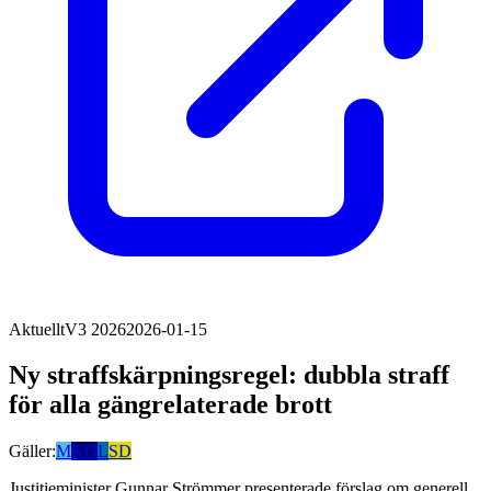
Aktuellt
V3 2026
2026-01-15
Ny straffskärpningsregel: dubbla straff
för alla gängrelaterade brott
Gäller:
M
KD
L
SD
Justitieminister Gunnar Strömmer presenterade förslag om generell