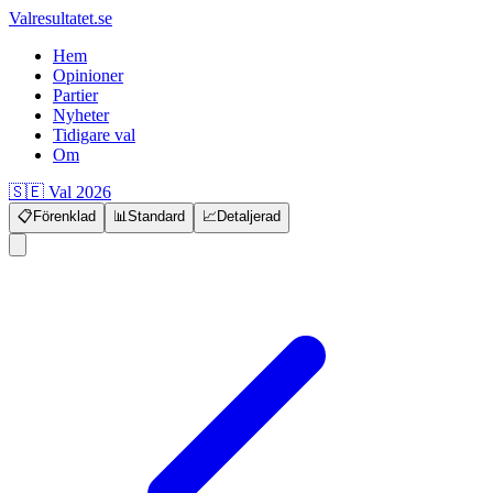
Valresultatet.se
Hem
Opinioner
Partier
Nyheter
Tidigare val
Om
🇸🇪 Val 2026
📋
Förenklad
📊
Standard
📈
Detaljerad