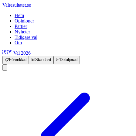
Valresultatet.se
Hem
Opinioner
Partier
Nyheter
Tidigare val
Om
🇸🇪 Val 2026
📋
Förenklad
📊
Standard
📈
Detaljerad