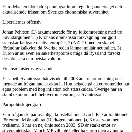
Eurodebatten blottlade spänningar inom regeringsunderlaget och
aktualiserade frågan om Sveriges ekonomiska suveränitet.
Liberalernas offensiv
Johan Pehrson (L) argumenterade för ny folkomröstning med tre
huvudargument: 1) Kronans dramatiska försvagning har gjort
svenskar fattigare relativt européer, 2) NATO-medlemskapet
förändrar kalkylen då Sverige redan lämnat militär neutralitet, 3)
Euron är nu även en säkerhetspolitisk fråga då Ryssland försökt
destabilisera europeiska valutor.
Finansministerns avvisande
Elisabeth Svantesson hänvisade till 2003 års folkomröstning och
menade att frågan inte är aktuell. Hon pekade på att euroområdet har
egna problem med hög inflation och statsskulder. 'Sverige har en
stabil ekonomi och behöver inte euron', sa Svantesson.
Partipolitisk geografi
Eurofrågan skapar ovanliga konstellationer. L och KD är traditionellt
för euron, M är splittrat (Bildt-generationen ja, Kristersson mer
tveksam), S har en nej-linje sedan 2003, SD är starkt emot av
suveränitetsskäl. V och MP vill inte heller ha euron men av andra