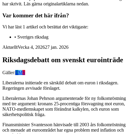
har skrivit. Läs gärna originalartiklarna nedan.
Var kommer det här ifrån?
Vi har läst
1
artikel
och berättat det viktigaste:
•
Sveriges riksdag
Aktuellt
Vecka 4, 2026
27 jan. 2026
Riksdagsdebatt om svenskt eurointräde
Gäller:
L
M
S
Liberalerna initierade en särskild debatt om euron i riksdagen.
Regeringen avvisade förslaget.
Liberalernas Johan Pehrson argumenterade för ny folkomröstning
med tre argument: kronans 25-procentiga försvagning mot euron,
NATO-medlemskapet som förändrat kalkylen, och euron som
säkerhetspolitisk fråga.
Finansminister Svantesson hänvisade till 2003 års folkomröstning
och menade att euroområdet har egna problem med inflation och