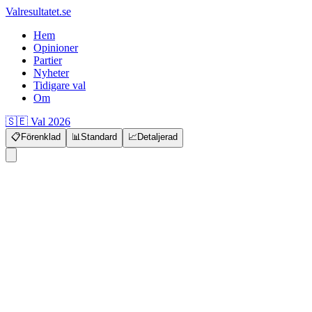
Valresultatet.se
Hem
Opinioner
Partier
Nyheter
Tidigare val
Om
🇸🇪 Val 2026
📋
Förenklad
📊
Standard
📈
Detaljerad