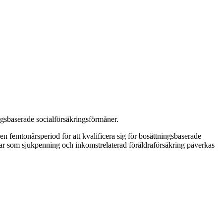
ngsbaserade socialförsäkringsförmåner.
n femtonårsperiod för att kvalificera sig för bosättningsbaserade
gar som sjukpenning och inkomstrelaterad föräldraförsäkring påverkas