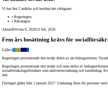
Vi har läst
2
artiklar
och berättat det viktigaste:
•
Regeringen
•
Riksdagen
Aktuellt
Vecka 9, 2026
23 feb. 2026
Fem års bosättning krävs för socialförsäkr
Gäller:
M
SD
KD
L
Regeringen presenterade den tredje delen av sin bidragsreform. Nyanlä
Regeringen presenterade den tredje och sista delen av bidragsreformen.
socialförsäkringsförmåner som aktivitetsersättning och barnbidrag. K
inte.
Förslaget gäller från 1 januari 2027. Undantag finns för personer med 