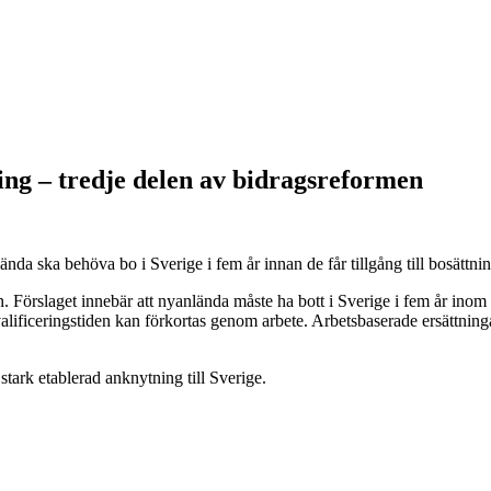
ing – tredje delen av bidragsreformen
nda ska behöva bo i Sverige i fem år innan de får tillgång till bosättni
 Förslaget innebär att nyanlända måste ha bott i Sverige i fem år inom e
valificeringstiden kan förkortas genom arbete. Arbetsbaserade ersättnin
stark etablerad anknytning till Sverige.