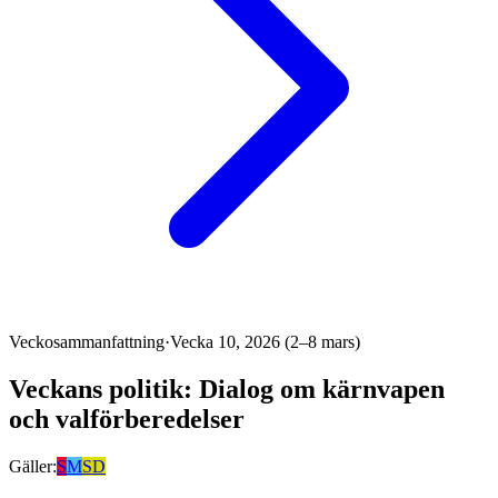
Veckosammanfattning
·
Vecka 10, 2026 (2–8 mars)
Veckans politik: Dialog om kärnvapen
och valförberedelser
Gäller:
S
M
SD