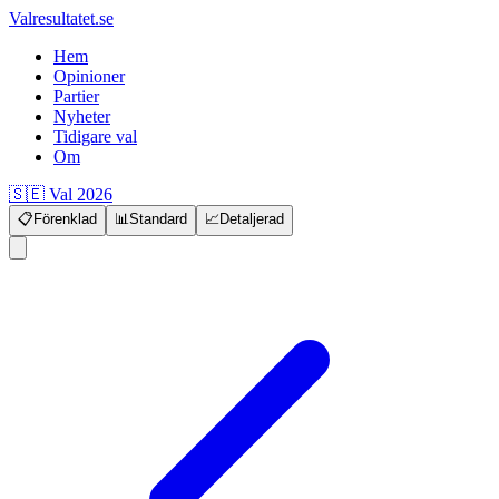
Valresultatet.se
Hem
Opinioner
Partier
Nyheter
Tidigare val
Om
🇸🇪 Val 2026
📋
Förenklad
📊
Standard
📈
Detaljerad