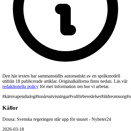
Den här texten har sammanställts automatiskt av en språkmodell
utifrån 18 publicerade artiklar. Originalkällorna finns nedan. Läs vår
redaktionella policy
för mer information om hur vi arbetar.
#
kärnvapendialog
#
tonårsutvisningar
#
valförberedelser
#
äldreomsorg
#
s
Källor
Dousa: Svenska regeringen står upp för snuset - Nyheter24
2026-03-18