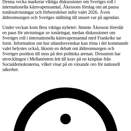
Denna vecka markerar viktiga diskussioner om Sveriges roll i
internationella kärnvapensamtal, Åkessons förslag om att pausa
tonårsutvisningar och förberedelser inför valet 2026. Även
äldreomsorgen och Sveriges ställning till snuset var på agendan.
Under veckan kom flera viktiga nyheter: Jimmie Åkesson föreslår
en paus för utvisningar av tonåringar, medan diskussioner om
Sveriges roll i internationella kärnvapensamtal med Frankrike tar
form. Information om hur utlandssvenskar kan rösta i det kommande
valet belystes också, liksom en debatt om äldreomsorgen och
Sveriges position till snus på den politiska arenan. Dessutom har
utvecklingen i Mellanöstern lett till krav på en krisplan från
Socialdemokraterna, vilket visar på en växande oro för nationell
säkerhet.