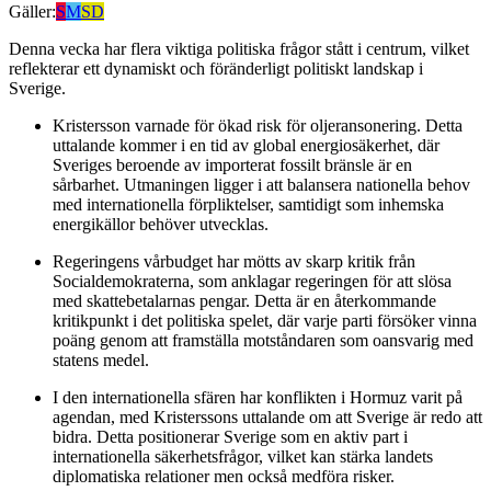
Gäller:
S
M
SD
Denna vecka har flera viktiga politiska frågor stått i centrum, vilket
reflekterar ett dynamiskt och föränderligt politiskt landskap i
Sverige.
Kristersson varnade för ökad risk för oljeransonering. Detta
uttalande kommer i en tid av global energiosäkerhet, där
Sveriges beroende av importerat fossilt bränsle är en
sårbarhet. Utmaningen ligger i att balansera nationella behov
med internationella förpliktelser, samtidigt som inhemska
energikällor behöver utvecklas.
Regeringens vårbudget har mötts av skarp kritik från
Socialdemokraterna, som anklagar regeringen för att slösa
med skattebetalarnas pengar. Detta är en återkommande
kritikpunkt i det politiska spelet, där varje parti försöker vinna
poäng genom att framställa motståndaren som oansvarig med
statens medel.
I den internationella sfären har konflikten i Hormuz varit på
agendan, med Kristerssons uttalande om att Sverige är redo att
bidra. Detta positionerar Sverige som en aktiv part i
internationella säkerhetsfrågor, vilket kan stärka landets
diplomatiska relationer men också medföra risker.