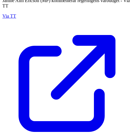
Janine Alm Ericson (MP) kommenterar regeringens vårbudget - Via
TT
Via TT