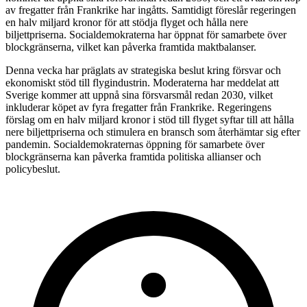
av fregatter från Frankrike har ingåtts. Samtidigt föreslår regeringen
en halv miljard kronor för att stödja flyget och hålla nere
biljettpriserna. Socialdemokraterna har öppnat för samarbete över
blockgränserna, vilket kan påverka framtida maktbalanser.
Denna vecka har präglats av strategiska beslut kring försvar och
ekonomiskt stöd till flygindustrin. Moderaterna har meddelat att
Sverige kommer att uppnå sina försvarsmål redan 2030, vilket
inkluderar köpet av fyra fregatter från Frankrike. Regeringens
förslag om en halv miljard kronor i stöd till flyget syftar till att hålla
nere biljettpriserna och stimulera en bransch som återhämtar sig efter
pandemin. Socialdemokraternas öppning för samarbete över
blockgränserna kan påverka framtida politiska allianser och
policybeslut.