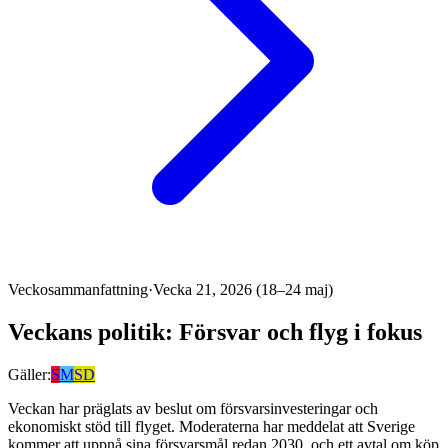
Veckosammanfattning
·
Vecka 21, 2026 (18–24 maj)
Veckans politik: Försvar och flyg i fokus
Gäller:
S
M
SD
Veckan har präglats av beslut om försvarsinvesteringar och
ekonomiskt stöd till flyget. Moderaterna har meddelat att Sverige
kommer att uppnå sina försvarsmål redan 2030, och ett avtal om köp