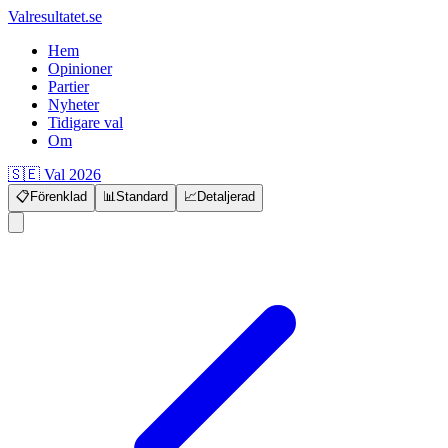
Valresultatet.se
Hem
Opinioner
Partier
Nyheter
Tidigare val
Om
🇸🇪 Val 2026
📋
Förenklad
📊
Standard
📈
Detaljerad