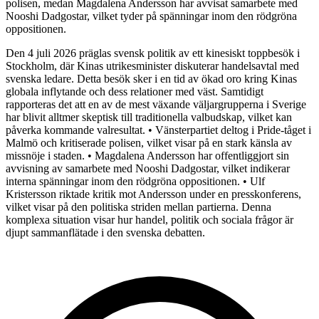
polisen, medan Magdalena Andersson har avvisat samarbete med
Nooshi Dadgostar, vilket tyder på spänningar inom den rödgröna
oppositionen.
Den 4 juli 2026 präglas svensk politik av ett kinesiskt toppbesök i
Stockholm, där Kinas utrikesminister diskuterar handelsavtal med
svenska ledare. Detta besök sker i en tid av ökad oro kring Kinas
globala inflytande och dess relationer med väst. Samtidigt
rapporteras det att en av de mest växande väljargrupperna i Sverige
har blivit alltmer skeptisk till traditionella valbudskap, vilket kan
påverka kommande valresultat. • Vänsterpartiet deltog i Pride-tåget i
Malmö och kritiserade polisen, vilket visar på en stark känsla av
missnöje i staden. • Magdalena Andersson har offentliggjort sin
avvisning av samarbete med Nooshi Dadgostar, vilket indikerar
interna spänningar inom den rödgröna oppositionen. • Ulf
Kristersson riktade kritik mot Andersson under en presskonferens,
vilket visar på den politiska striden mellan partierna. Denna
komplexa situation visar hur handel, politik och sociala frågor är
djupt sammanflätade i den svenska debatten.