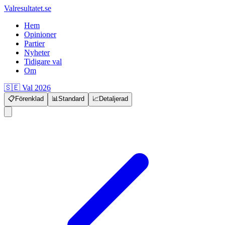
Valresultatet.se
Hem
Opinioner
Partier
Nyheter
Tidigare val
Om
🇸🇪 Val 2026
📋
Förenklad
📊
Standard
📈
Detaljerad