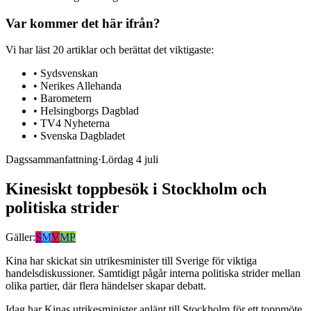
Var kommer det här ifrån?
Vi har läst
20
artiklar
och berättat det viktigaste:
•
Sydsvenskan
•
Nerikes Allehanda
•
Barometern
•
Helsingborgs Dagblad
•
TV4 Nyheterna
•
Svenska Dagbladet
Dagssammanfattning
·
Lördag 4 juli
Kinesiskt toppbesök i Stockholm och
politiska strider
Gäller:
S
M
V
MP
Kina har skickat sin utrikesminister till Sverige för viktiga
handelsdiskussioner. Samtidigt pågår interna politiska strider mellan
olika partier, där flera händelser skapar debatt.
Idag har Kinas utrikesminister anlänt till Stockholm för ett toppmöte