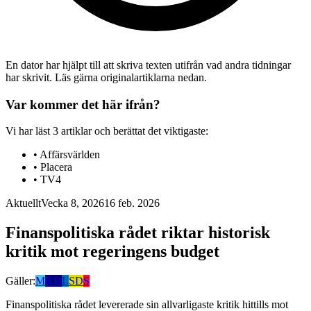
En dator har hjälpt till att skriva texten utifrån vad andra tidningar
har skrivit. Läs gärna originalartiklarna nedan.
Var kommer det här ifrån?
Vi har läst
3
artiklar
och berättat det viktigaste:
•
Affärsvärlden
•
Placera
•
TV4
Aktuellt
Vecka 8, 2026
16 feb. 2026
Finanspolitiska rådet riktar historisk
kritik mot regeringens budget
Gäller:
M
KD
L
SD
S
Finanspolitiska rådet levererade sin allvarligaste kritik hittills mot