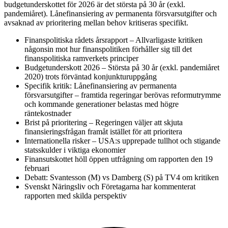
budgetunderskottet för 2026 är det största på 30 år (exkl.
pandemiåret). Lånefinansiering av permanenta försvarsutgifter och
avsaknad av prioritering mellan behov kritiseras specifikt.
Finanspolitiska rådets årsrapport – Allvarligaste kritiken
någonsin mot hur finanspolitiken förhåller sig till det
finanspolitiska ramverkets principer
Budgetunderskott 2026 – Största på 30 år (exkl. pandemiåret
2020) trots förväntad konjunkturuppgång
Specifik kritik: Lånefinansiering av permanenta
försvarsutgifter – framtida regeringar berövas reformutrymme
och kommande generationer belastas med högre
räntekostnader
Brist på prioritering – Regeringen väljer att skjuta
finansieringsfrågan framåt istället för att prioritera
Internationella risker – USA:s upprepade tullhot och stigande
statsskulder i viktiga ekonomier
Finansutskottet höll öppen utfrågning om rapporten den 19
februari
Debatt: Svantesson (M) vs Damberg (S) på TV4 om kritiken
Svenskt Näringsliv och Företagarna har kommenterat
rapporten med skilda perspektiv