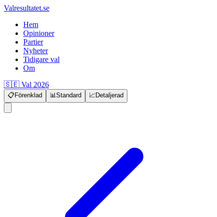
Valresultatet.se
Hem
Opinioner
Partier
Nyheter
Tidigare val
Om
🇸🇪 Val 2026
📋
Förenklad
📊
Standard
📈
Detaljerad