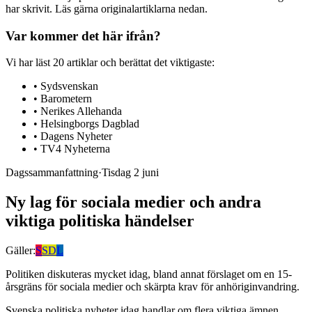
har skrivit. Läs gärna originalartiklarna nedan.
Var kommer det här ifrån?
Vi har läst
20
artiklar
och berättat det viktigaste:
•
Sydsvenskan
•
Barometern
•
Nerikes Allehanda
•
Helsingborgs Dagblad
•
Dagens Nyheter
•
TV4 Nyheterna
Dagssammanfattning
·
Tisdag 2 juni
Ny lag för sociala medier och andra
viktiga politiska händelser
Gäller:
S
SD
L
Politiken diskuteras mycket idag, bland annat förslaget om en 15-
årsgräns för sociala medier och skärpta krav för anhöriginvandring.
Svenska politiska nyheter idag handlar om flera viktiga ämnen.