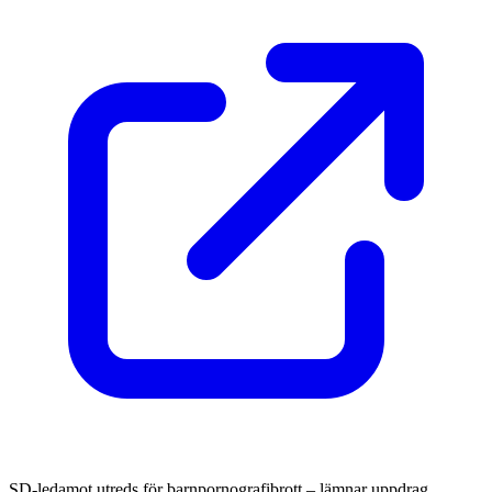
SD-ledamot utreds för barnpornografibrott – lämnar uppdrag