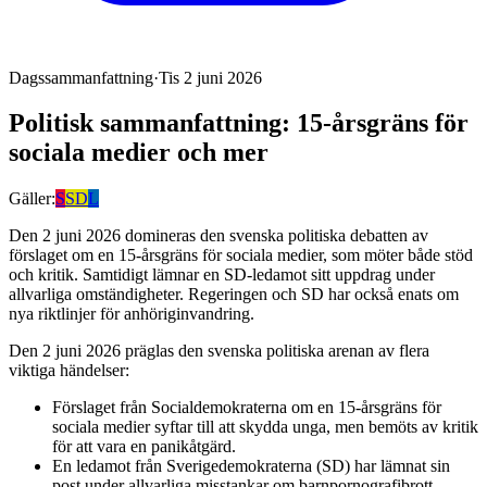
Dagssammanfattning
·
Tis 2 juni 2026
Politisk sammanfattning: 15-årsgräns för
sociala medier och mer
Gäller:
S
SD
L
Den 2 juni 2026 domineras den svenska politiska debatten av
förslaget om en 15-årsgräns för sociala medier, som möter både stöd
och kritik. Samtidigt lämnar en SD-ledamot sitt uppdrag under
allvarliga omständigheter. Regeringen och SD har också enats om
nya riktlinjer för anhöriginvandring.
Den 2 juni 2026 präglas den svenska politiska arenan av flera
viktiga händelser:
Förslaget från Socialdemokraterna om en 15-årsgräns för
sociala medier syftar till att skydda unga, men bemöts av kritik
för att vara en panikåtgärd.
En ledamot från Sverigedemokraterna (SD) har lämnat sin
post under allvarliga misstankar om barnpornografibrott,