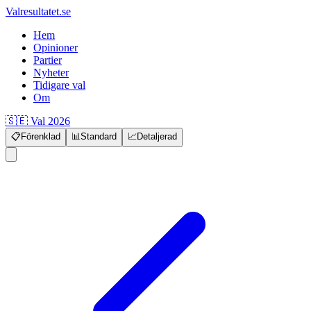
Valresultatet.se
Hem
Opinioner
Partier
Nyheter
Tidigare val
Om
🇸🇪 Val 2026
📋
Förenklad
📊
Standard
📈
Detaljerad