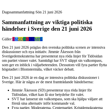
Dagssammanfattning
·
Sön 21 juni 2026
Sammanfattning av viktiga politiska
händelser i Sverige den 21 juni 2026
Gäller:
S
M
SD
C
V
KD
MP
L
Den 21 juni 2026 präglas den svenska politiska scenen av intensiva
diskussioner och nya initiativ. Jimmie Åkesson från
Sverigedemokraterna har presenterat nya röda linjer för Tidösidan
om partiet vinner valet. Samtidigt har SVT släppt sin valkompass,
som ger en inblick i väljarbeteenden. Dessutom vill fyra partier flytta
högstadiet i Blomstermåla, vilket väcker debatt.
Den 21 juni 2026 är en dag av intensiva politiska diskussioner i
Sverige. Här är några av de mest framträdande händelserna:
Jimmie Åkesson (SD) presenterar nya röda linjer för
Tidösidan, vilket kan få stor betydelse för valet.
SVT har lanserat sin valkompass, som ska hjälpa väljare att
förstå sina alternativ inför kommande val.
Fyra partier, Moderaterna, Centerpartiet, Kristdemokraterna