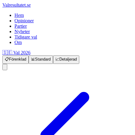
Valresultatet.se
Hem
Opinioner
Partier
Nyheter
Tidigare val
Om
🇸🇪 Val 2026
📋
Förenklad
📊
Standard
📈
Detaljerad