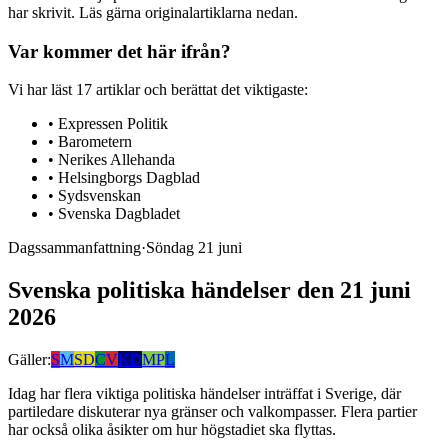
har skrivit. Läs gärna originalartiklarna nedan.
Var kommer det här ifrån?
Vi har läst
17
artiklar
och berättat det viktigaste:
•
Expressen Politik
•
Barometern
•
Nerikes Allehanda
•
Helsingborgs Dagblad
•
Sydsvenskan
•
Svenska Dagbladet
Dagssammanfattning
·
Söndag 21 juni
Svenska politiska händelser den 21 juni
2026
Gäller:
S
M
SD
C
V
KD
MP
L
Idag har flera viktiga politiska händelser inträffat i Sverige, där
partiledare diskuterar nya gränser och valkompasser. Flera partier
har också olika åsikter om hur högstadiet ska flyttas.