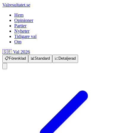
Valresultatet.se
Hem
Opinioner
Partier
Nyheter
Tidigare val
Om
🇸🇪 Val 2026
📋
Förenklad
📊
Standard
📈
Detaljerad