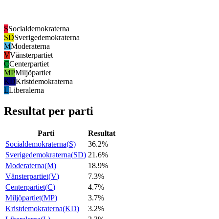
S
Socialdemokraterna
SD
Sverigedemokraterna
M
Moderaterna
V
Vänsterpartiet
C
Centerpartiet
MP
Miljöpartiet
KD
Kristdemokraterna
L
Liberalerna
Resultat per parti
Parti
Resultat
Socialdemokraterna
(
S
)
36.2%
Sverigedemokraterna
(
SD
)
21.6%
Moderaterna
(
M
)
18.9%
Vänsterpartiet
(
V
)
7.3%
Centerpartiet
(
C
)
4.7%
Miljöpartiet
(
MP
)
3.7%
Kristdemokraterna
(
KD
)
3.2%