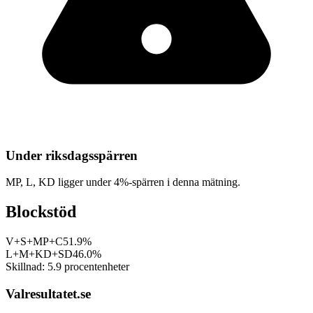
Under riksdagsspärren
MP, L, KD
ligger under 4%-spärren i denna mätning.
Blockstöd
V+S+MP+C
51.9%
L+M+KD+SD
46.0%
Skillnad:
5.9
procentenheter
Valresultatet.se