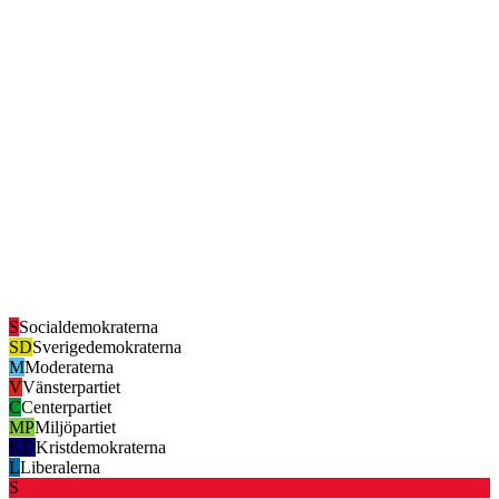
S
Socialdemokraterna
SD
Sverigedemokraterna
M
Moderaterna
V
Vänsterpartiet
C
Centerpartiet
MP
Miljöpartiet
KD
Kristdemokraterna
L
Liberalerna
S