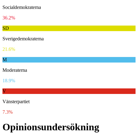
Socialdemokraterna
36.2%
SD
Sverigedemokraterna
21.6%
M
Moderaterna
18.9%
V
Vänsterpartiet
7.3%
Opinionsundersökning