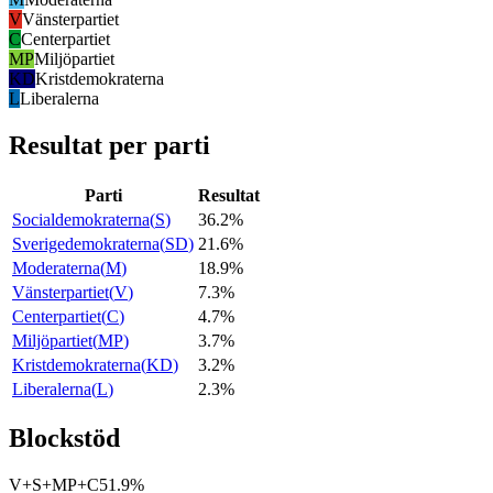
V
Vänsterpartiet
C
Centerpartiet
MP
Miljöpartiet
KD
Kristdemokraterna
L
Liberalerna
Resultat per parti
Parti
Resultat
Socialdemokraterna
(
S
)
36.2%
Sverigedemokraterna
(
SD
)
21.6%
Moderaterna
(
M
)
18.9%
Vänsterpartiet
(
V
)
7.3%
Centerpartiet
(
C
)
4.7%
Miljöpartiet
(
MP
)
3.7%
Kristdemokraterna
(
KD
)
3.2%
Liberalerna
(
L
)
2.3%
Blockstöd
V+S+MP+C
51.9%