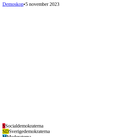
Demoskop
•
5 november 2023
S
Socialdemokraterna
SD
Sverigedemokraterna
M
Moderaterna