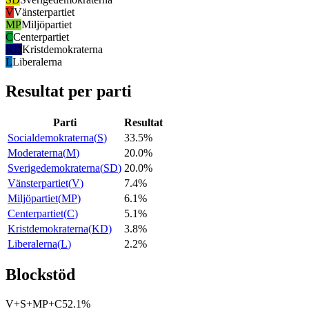
V
Vänsterpartiet
MP
Miljöpartiet
C
Centerpartiet
KD
Kristdemokraterna
L
Liberalerna
Resultat per parti
Parti
Resultat
Socialdemokraterna
(
S
)
33.5%
Moderaterna
(
M
)
20.0%
Sverigedemokraterna
(
SD
)
20.0%
Vänsterpartiet
(
V
)
7.4%
Miljöpartiet
(
MP
)
6.1%
Centerpartiet
(
C
)
5.1%
Kristdemokraterna
(
KD
)
3.8%
Liberalerna
(
L
)
2.2%
Blockstöd
V+S+MP+C
52.1%