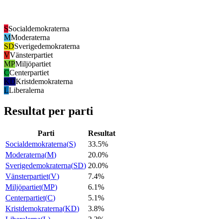
S
Socialdemokraterna
M
Moderaterna
SD
Sverigedemokraterna
V
Vänsterpartiet
MP
Miljöpartiet
C
Centerpartiet
KD
Kristdemokraterna
L
Liberalerna
Resultat per parti
Parti
Resultat
Socialdemokraterna
(
S
)
33.5%
Moderaterna
(
M
)
20.0%
Sverigedemokraterna
(
SD
)
20.0%
Vänsterpartiet
(
V
)
7.4%
Miljöpartiet
(
MP
)
6.1%
Centerpartiet
(
C
)
5.1%
Kristdemokraterna
(
KD
)
3.8%