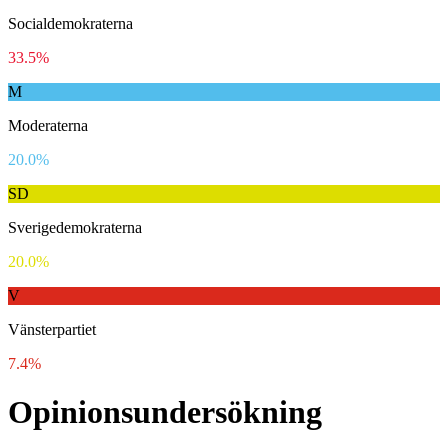
Socialdemokraterna
33.5%
M
Moderaterna
20.0%
SD
Sverigedemokraterna
20.0%
V
Vänsterpartiet
7.4%
Opinionsundersökning