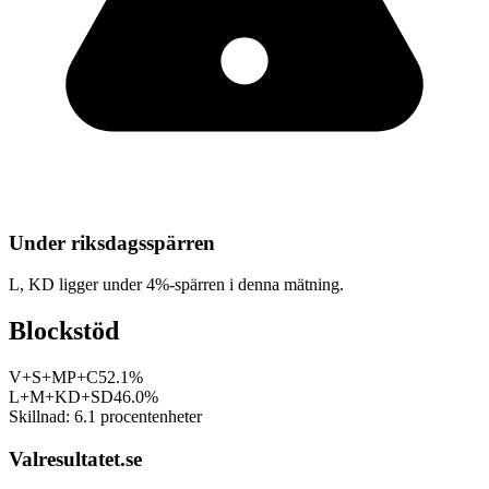
Under riksdagsspärren
L, KD
ligger under 4%-spärren i denna mätning.
Blockstöd
V+S+MP+C
52.1%
L+M+KD+SD
46.0%
Skillnad:
6.1
procentenheter
Valresultatet.se