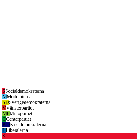
S
Socialdemokraterna
M
Moderaterna
SD
Sverigedemokraterna
V
Vänsterpartiet
MP
Miljöpartiet
C
Centerpartiet
KD
Kristdemokraterna
L
Liberalerna
S