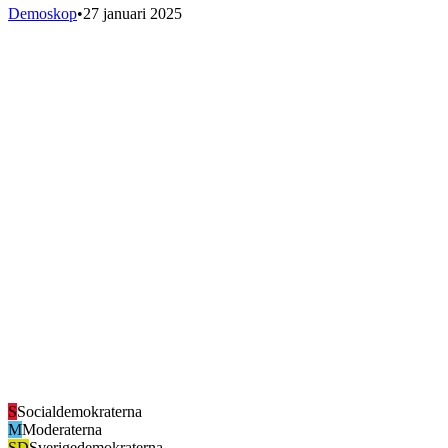
Demoskop
•
27 januari 2025
S
Socialdemokraterna
M
Moderaterna
SD
Sverigedemokraterna