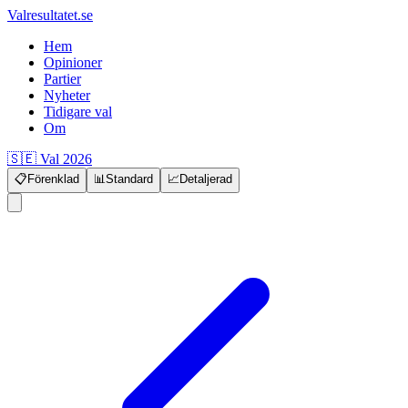
Valresultatet.se
Hem
Opinioner
Partier
Nyheter
Tidigare val
Om
🇸🇪 Val 2026
📋
Förenklad
📊
Standard
📈
Detaljerad