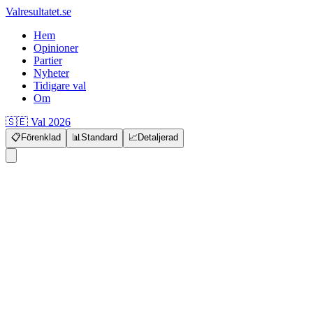
Valresultatet.se
Hem
Opinioner
Partier
Nyheter
Tidigare val
Om
🇸🇪 Val 2026
📋
Förenklad
📊
Standard
📈
Detaljerad