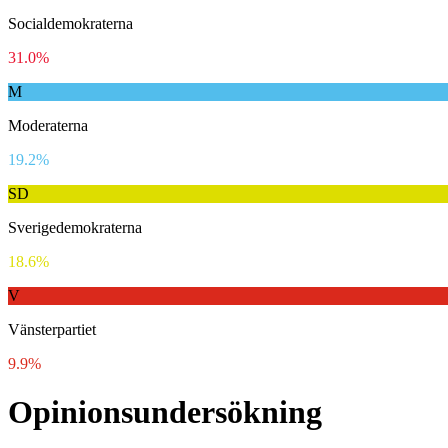
Socialdemokraterna
31.0%
M
Moderaterna
19.2%
SD
Sverigedemokraterna
18.6%
V
Vänsterpartiet
9.9%
Opinionsundersökning