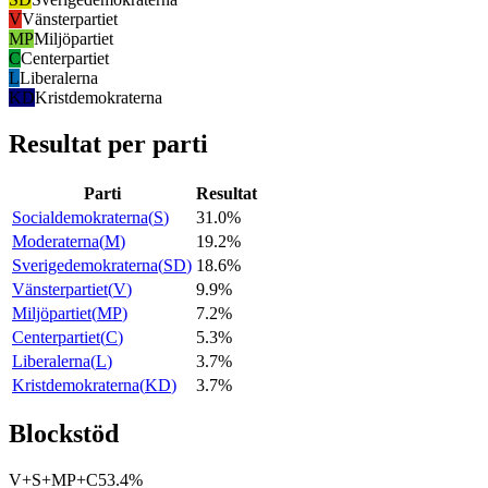
V
Vänsterpartiet
MP
Miljöpartiet
C
Centerpartiet
L
Liberalerna
KD
Kristdemokraterna
Resultat per parti
Parti
Resultat
Socialdemokraterna
(
S
)
31.0%
Moderaterna
(
M
)
19.2%
Sverigedemokraterna
(
SD
)
18.6%
Vänsterpartiet
(
V
)
9.9%
Miljöpartiet
(
MP
)
7.2%
Centerpartiet
(
C
)
5.3%
Liberalerna
(
L
)
3.7%
Kristdemokraterna
(
KD
)
3.7%
Blockstöd
V+S+MP+C
53.4%