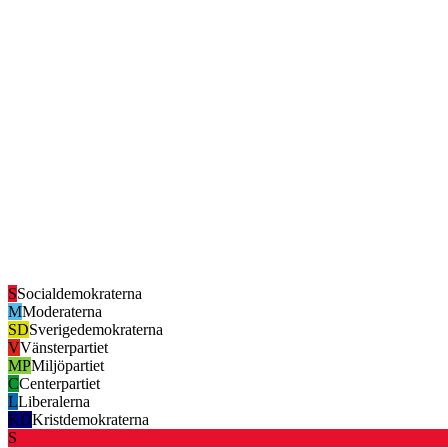
S
Socialdemokraterna
M
Moderaterna
SD
Sverigedemokraterna
V
Vänsterpartiet
MP
Miljöpartiet
C
Centerpartiet
L
Liberalerna
KD
Kristdemokraterna
S