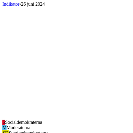
Indikator
•
26 juni 2024
S
Socialdemokraterna
M
Moderaterna
SD
Sverigedemokraterna