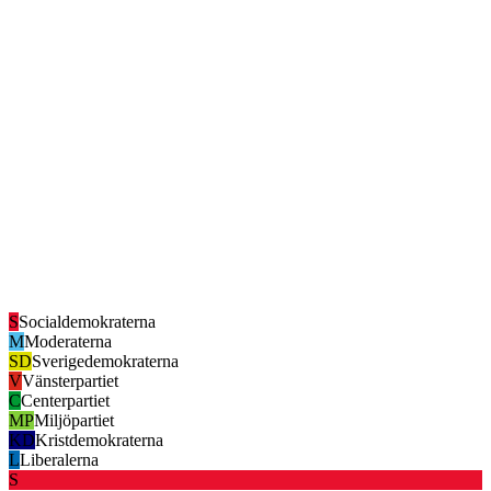
S
Socialdemokraterna
M
Moderaterna
SD
Sverigedemokraterna
V
Vänsterpartiet
C
Centerpartiet
MP
Miljöpartiet
KD
Kristdemokraterna
L
Liberalerna
S