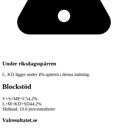
Under riksdagsspärren
L, KD
ligger under 4%-spärren i denna mätning.
Blockstöd
V+S+MP+C
54.2%
L+M+KD+SD
44.2%
Skillnad:
10.0
procentenheter
Valresultatet.se