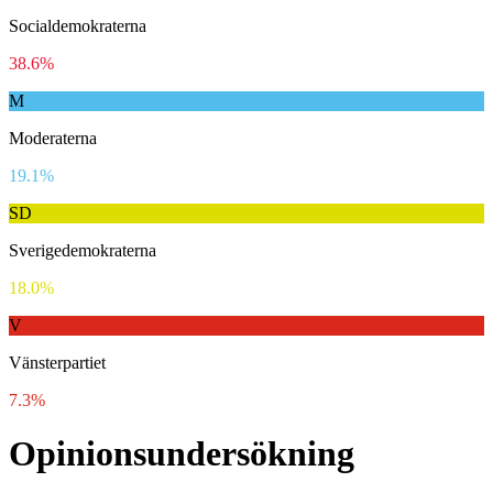
Socialdemokraterna
38.6%
M
Moderaterna
19.1%
SD
Sverigedemokraterna
18.0%
V
Vänsterpartiet
7.3%
Opinionsundersökning