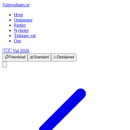
Valresultatet.se
Hem
Opinioner
Partier
Nyheter
Tidigare val
Om
🇸🇪 Val 2026
📋
Förenklad
📊
Standard
📈
Detaljerad