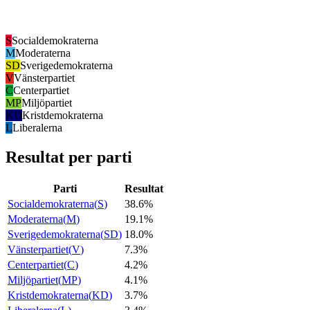
S
Socialdemokraterna
M
Moderaterna
SD
Sverigedemokraterna
V
Vänsterpartiet
C
Centerpartiet
MP
Miljöpartiet
KD
Kristdemokraterna
L
Liberalerna
Resultat per parti
Parti
Resultat
Socialdemokraterna
(
S
)
38.6%
Moderaterna
(
M
)
19.1%
Sverigedemokraterna
(
SD
)
18.0%
Vänsterpartiet
(
V
)
7.3%
Centerpartiet
(
C
)
4.2%
Miljöpartiet
(
MP
)
4.1%
Kristdemokraterna
(
KD
)
3.7%