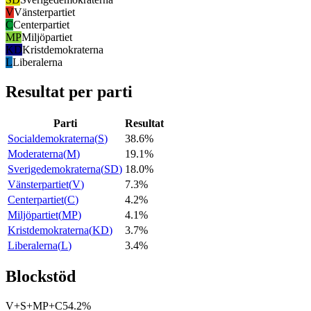
V
Vänsterpartiet
C
Centerpartiet
MP
Miljöpartiet
KD
Kristdemokraterna
L
Liberalerna
Resultat per parti
Parti
Resultat
Socialdemokraterna
(
S
)
38.6%
Moderaterna
(
M
)
19.1%
Sverigedemokraterna
(
SD
)
18.0%
Vänsterpartiet
(
V
)
7.3%
Centerpartiet
(
C
)
4.2%
Miljöpartiet
(
MP
)
4.1%
Kristdemokraterna
(
KD
)
3.7%
Liberalerna
(
L
)
3.4%
Blockstöd
V+S+MP+C
54.2%