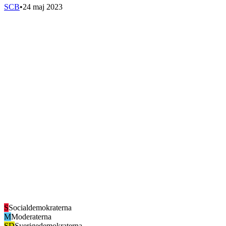
SCB
•
24 maj 2023
S
Socialdemokraterna
M
Moderaterna
SD
Sverigedemokraterna