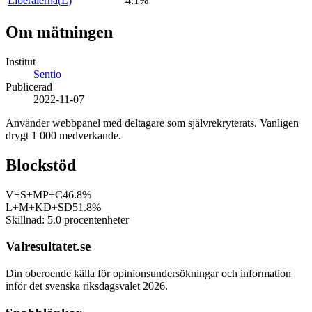
Liberalerna
(
L
)
4.1%
Om mätningen
Institut
Sentio
Publicerad
2022-11-07
Använder webbpanel med deltagare som självrekryterats. Vanligen
drygt 1 000 medverkande.
Blockstöd
V+S+MP+C
46.8%
L+M+KD+SD
51.8%
Skillnad:
5.0
procentenheter
Valresultatet.se
Din oberoende källa för opinionsundersökningar och information
inför det svenska riksdagsvalet 2026.