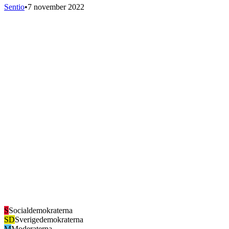
Sentio
•
7 november 2022
S
Socialdemokraterna
SD
Sverigedemokraterna
M
Moderaterna