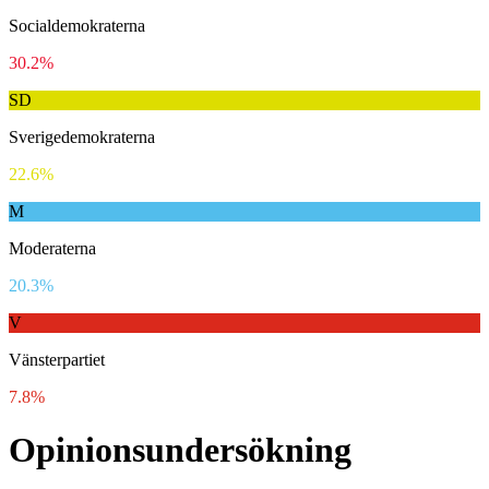
Socialdemokraterna
30.2%
SD
Sverigedemokraterna
22.6%
M
Moderaterna
20.3%
V
Vänsterpartiet
7.8%
Opinionsundersökning