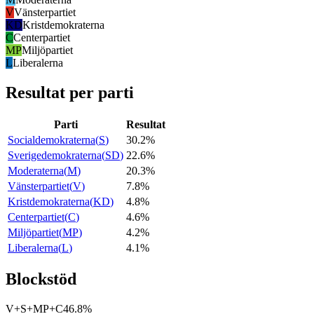
V
Vänsterpartiet
KD
Kristdemokraterna
C
Centerpartiet
MP
Miljöpartiet
L
Liberalerna
Resultat per parti
Parti
Resultat
Socialdemokraterna
(
S
)
30.2%
Sverigedemokraterna
(
SD
)
22.6%
Moderaterna
(
M
)
20.3%
Vänsterpartiet
(
V
)
7.8%
Kristdemokraterna
(
KD
)
4.8%
Centerpartiet
(
C
)
4.6%
Miljöpartiet
(
MP
)
4.2%
Liberalerna
(
L
)
4.1%
Blockstöd
V+S+MP+C
46.8%