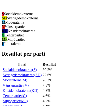
S
Socialdemokraterna
SD
Sverigedemokraterna
M
Moderaterna
V
Vänsterpartiet
KD
Kristdemokraterna
C
Centerpartiet
MP
Miljöpartiet
L
Liberalerna
Resultat per parti
Parti
Resultat
Socialdemokraterna
(
S
)
30.2%
Sverigedemokraterna
(
SD
)
22.6%
Moderaterna
(
M
)
20.3%
Vänsterpartiet
(
V
)
7.8%
Kristdemokraterna
(
KD
)
4.8%
Centerpartiet
(
C
)
4.6%
Miljöpartiet
(
MP
)
4.2%