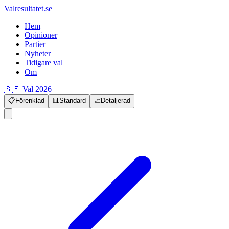
Valresultatet.se
Hem
Opinioner
Partier
Nyheter
Tidigare val
Om
🇸🇪 Val 2026
📋
Förenklad
📊
Standard
📈
Detaljerad