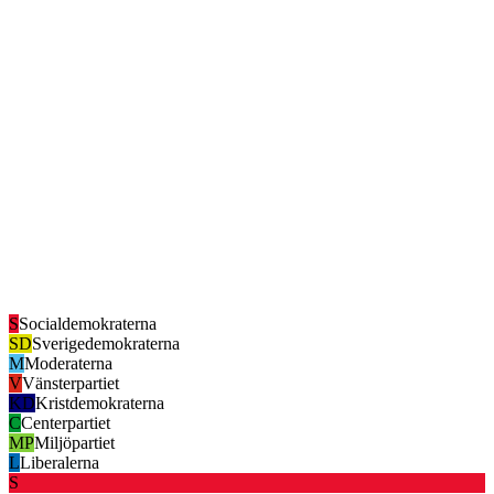
S
Socialdemokraterna
SD
Sverigedemokraterna
M
Moderaterna
V
Vänsterpartiet
KD
Kristdemokraterna
C
Centerpartiet
MP
Miljöpartiet
L
Liberalerna
S