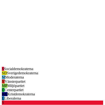
S
Socialdemokraterna
SD
Sverigedemokraterna
M
Moderaterna
V
Vänsterpartiet
MP
Miljöpartiet
C
Centerpartiet
KD
Kristdemokraterna
L
Liberalerna
S