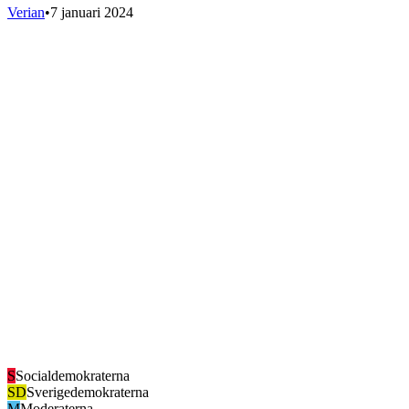
Verian
•
7 januari 2024
S
Socialdemokraterna
SD
Sverigedemokraterna
M
Moderaterna