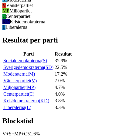
V
Vänsterpartiet
MP
Miljöpartiet
C
Centerpartiet
KD
Kristdemokraterna
L
Liberalerna
Resultat per parti
Parti
Resultat
Socialdemokraterna
(
S
)
35.9%
Sverigedemokraterna
(
SD
)
22.5%
Moderaterna
(
M
)
17.2%
Vänsterpartiet
(
V
)
7.0%
Miljöpartiet
(
MP
)
4.7%
Centerpartiet
(
C
)
4.0%
Kristdemokraterna
(
KD
)
3.8%
Liberalerna
(
L
)
3.3%
Blockstöd
V+S+MP+C
51.6%