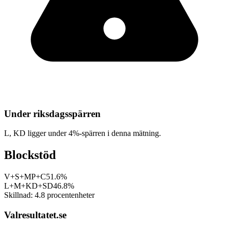
Under riksdagsspärren
L, KD
ligger under 4%-spärren i denna mätning.
Blockstöd
V+S+MP+C
51.6%
L+M+KD+SD
46.8%
Skillnad:
4.8
procentenheter
Valresultatet.se