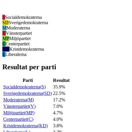
S
Socialdemokraterna
SD
Sverigedemokraterna
M
Moderaterna
V
Vänsterpartiet
MP
Miljöpartiet
C
Centerpartiet
KD
Kristdemokraterna
L
Liberalerna
Resultat per parti
Parti
Resultat
Socialdemokraterna
(
S
)
35.9%
Sverigedemokraterna
(
SD
)
22.5%
Moderaterna
(
M
)
17.2%
Vänsterpartiet
(
V
)
7.0%
Miljöpartiet
(
MP
)
4.7%
Centerpartiet
(
C
)
4.0%
Kristdemokraterna
(
KD
)
3.8%