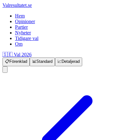
Valresultatet.se
Hem
Opinioner
Partier
Nyheter
Tidigare val
Om
🇸🇪 Val 2026
📋
Förenklad
📊
Standard
📈
Detaljerad