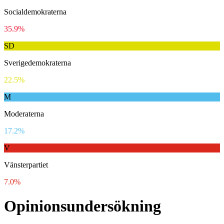
Socialdemokraterna
35.9%
SD
Sverigedemokraterna
22.5%
M
Moderaterna
17.2%
V
Vänsterpartiet
7.0%
Opinionsundersökning