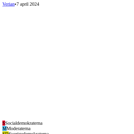
Verian
•
7 april 2024
S
Socialdemokraterna
M
Moderaterna
SD
Sverigedemokraterna