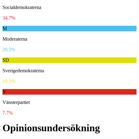
Socialdemokraterna
34.7%
M
Moderaterna
20.5%
SD
Sverigedemokraterna
19.5%
V
Vänsterpartiet
7.7%
Opinionsundersökning