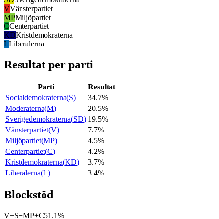
V
Vänsterpartiet
MP
Miljöpartiet
C
Centerpartiet
KD
Kristdemokraterna
L
Liberalerna
Resultat per parti
Parti
Resultat
Socialdemokraterna
(
S
)
34.7%
Moderaterna
(
M
)
20.5%
Sverigedemokraterna
(
SD
)
19.5%
Vänsterpartiet
(
V
)
7.7%
Miljöpartiet
(
MP
)
4.5%
Centerpartiet
(
C
)
4.2%
Kristdemokraterna
(
KD
)
3.7%
Liberalerna
(
L
)
3.4%
Blockstöd
V+S+MP+C
51.1%