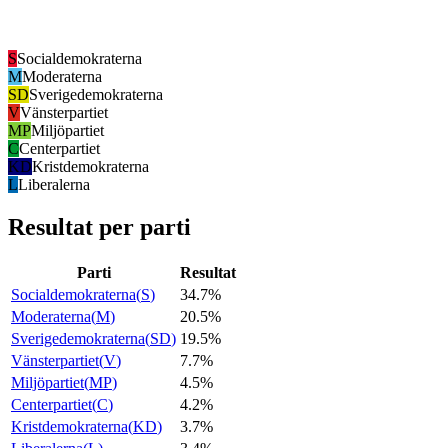
S
Socialdemokraterna
M
Moderaterna
SD
Sverigedemokraterna
V
Vänsterpartiet
MP
Miljöpartiet
C
Centerpartiet
KD
Kristdemokraterna
L
Liberalerna
Resultat per parti
Parti
Resultat
Socialdemokraterna
(
S
)
34.7%
Moderaterna
(
M
)
20.5%
Sverigedemokraterna
(
SD
)
19.5%
Vänsterpartiet
(
V
)
7.7%
Miljöpartiet
(
MP
)
4.5%
Centerpartiet
(
C
)
4.2%
Kristdemokraterna
(
KD
)
3.7%