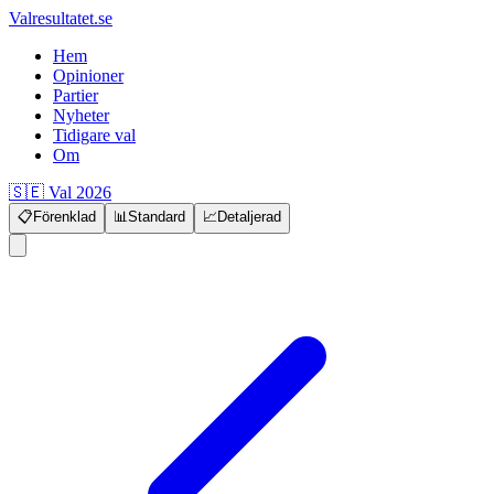
Valresultatet.se
Hem
Opinioner
Partier
Nyheter
Tidigare val
Om
🇸🇪 Val 2026
📋
Förenklad
📊
Standard
📈
Detaljerad