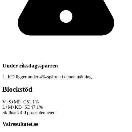
Under riksdagsspärren
L, KD
ligger under 4%-spärren i denna mätning.
Blockstöd
V+S+MP+C
51.1%
L+M+KD+SD
47.1%
Skillnad:
4.0
procentenheter
Valresultatet.se