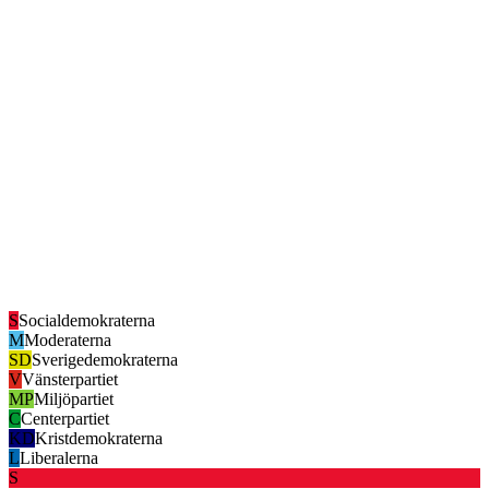
S
Socialdemokraterna
M
Moderaterna
SD
Sverigedemokraterna
V
Vänsterpartiet
MP
Miljöpartiet
C
Centerpartiet
KD
Kristdemokraterna
L
Liberalerna
S