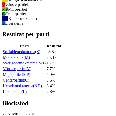
V
Vänsterpartiet
MP
Miljöpartiet
C
Centerpartiet
KD
Kristdemokraterna
L
Liberalerna
Resultat per parti
Parti
Resultat
Socialdemokraterna
(
S
)
35.5%
Moderaterna
(
M
)
20.3%
Sverigedemokraterna
(
SD
)
18.7%
Vänsterpartiet
(
V
)
7.7%
Miljöpartiet
(
MP
)
5.9%
Centerpartiet
(
C
)
3.6%
Kristdemokraterna
(
KD
)
3.4%
Liberalerna
(
L
)
2.8%
Blockstöd
V+S+MP+C
52.7%