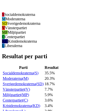
S
Socialdemokraterna
M
Moderaterna
SD
Sverigedemokraterna
V
Vänsterpartiet
MP
Miljöpartiet
C
Centerpartiet
KD
Kristdemokraterna
L
Liberalerna
Resultat per parti
Parti
Resultat
Socialdemokraterna
(
S
)
35.5%
Moderaterna
(
M
)
20.3%
Sverigedemokraterna
(
SD
)
18.7%
Vänsterpartiet
(
V
)
7.7%
Miljöpartiet
(
MP
)
5.9%
Centerpartiet
(
C
)
3.6%
Kristdemokraterna
(
KD
)
3.4%