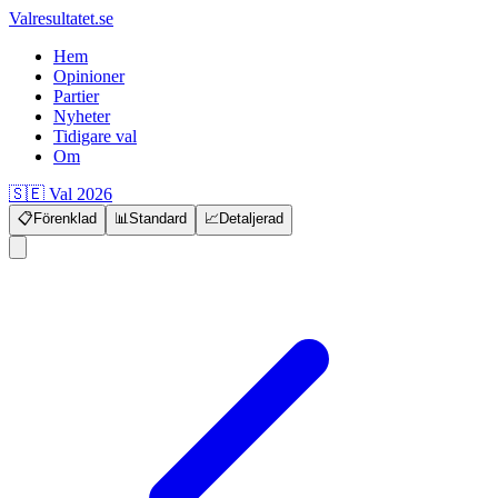
Valresultatet.se
Hem
Opinioner
Partier
Nyheter
Tidigare val
Om
🇸🇪 Val 2026
📋
Förenklad
📊
Standard
📈
Detaljerad