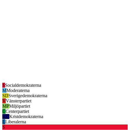
S
Socialdemokraterna
M
Moderaterna
SD
Sverigedemokraterna
V
Vänsterpartiet
MP
Miljöpartiet
C
Centerpartiet
KD
Kristdemokraterna
L
Liberalerna
S