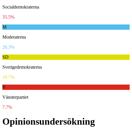
Socialdemokraterna
35.5%
M
Moderaterna
20.3%
SD
Sverigedemokraterna
18.7%
V
Vänsterpartiet
7.7%
Opinionsundersökning