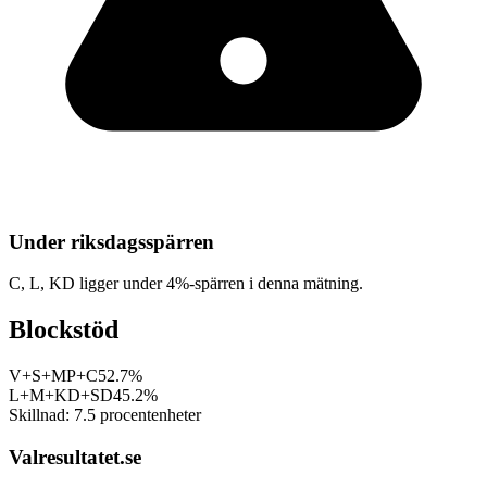
Under riksdagsspärren
C, L, KD
ligger under 4%-spärren i denna mätning.
Blockstöd
V+S+MP+C
52.7%
L+M+KD+SD
45.2%
Skillnad:
7.5
procentenheter
Valresultatet.se