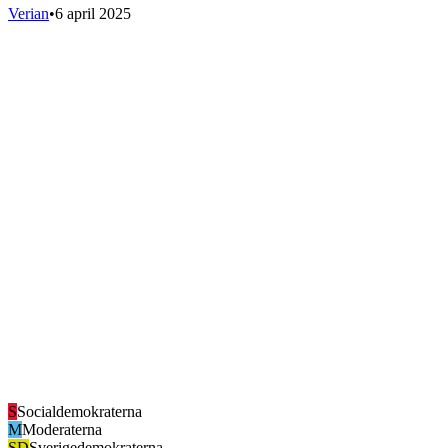
Verian
•
6 april 2025
S
Socialdemokraterna
M
Moderaterna
SD
Sverigedemokraterna