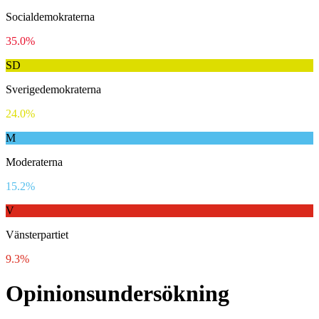
Socialdemokraterna
35.0%
SD
Sverigedemokraterna
24.0%
M
Moderaterna
15.2%
V
Vänsterpartiet
9.3%
Opinionsundersökning