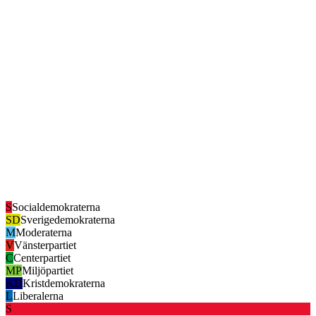
S
Socialdemokraterna
SD
Sverigedemokraterna
M
Moderaterna
V
Vänsterpartiet
C
Centerpartiet
MP
Miljöpartiet
KD
Kristdemokraterna
L
Liberalerna
S