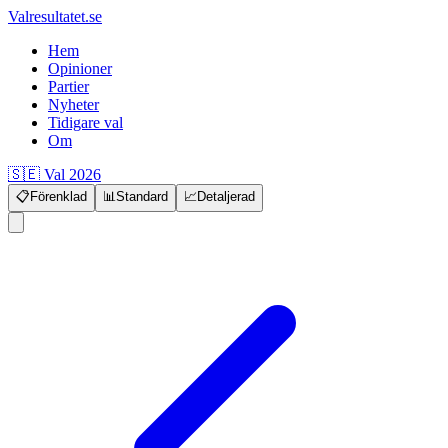
Valresultatet.se
Hem
Opinioner
Partier
Nyheter
Tidigare val
Om
🇸🇪 Val 2026
📋
Förenklad
📊
Standard
📈
Detaljerad