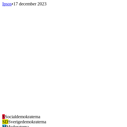
Ipsos
•
17 december 2023
S
Socialdemokraterna
SD
Sverigedemokraterna
M
Moderaterna