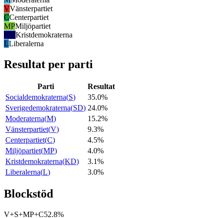
V
Vänsterpartiet
C
Centerpartiet
MP
Miljöpartiet
KD
Kristdemokraterna
L
Liberalerna
Resultat per parti
Parti
Resultat
Socialdemokraterna
(
S
)
35.0%
Sverigedemokraterna
(
SD
)
24.0%
Moderaterna
(
M
)
15.2%
Vänsterpartiet
(
V
)
9.3%
Centerpartiet
(
C
)
4.5%
Miljöpartiet
(
MP
)
4.0%
Kristdemokraterna
(
KD
)
3.1%
Liberalerna
(
L
)
3.0%
Blockstöd
V+S+MP+C
52.8%