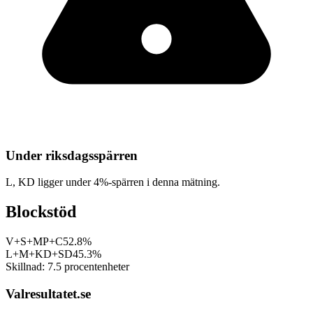
Under riksdagsspärren
L, KD
ligger under 4%-spärren i denna mätning.
Blockstöd
V+S+MP+C
52.8%
L+M+KD+SD
45.3%
Skillnad:
7.5
procentenheter
Valresultatet.se