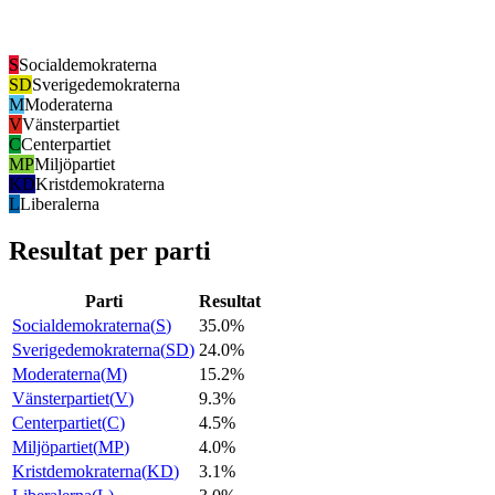
S
Socialdemokraterna
SD
Sverigedemokraterna
M
Moderaterna
V
Vänsterpartiet
C
Centerpartiet
MP
Miljöpartiet
KD
Kristdemokraterna
L
Liberalerna
Resultat per parti
Parti
Resultat
Socialdemokraterna
(
S
)
35.0%
Sverigedemokraterna
(
SD
)
24.0%
Moderaterna
(
M
)
15.2%
Vänsterpartiet
(
V
)
9.3%
Centerpartiet
(
C
)
4.5%
Miljöpartiet
(
MP
)
4.0%
Kristdemokraterna
(
KD
)
3.1%